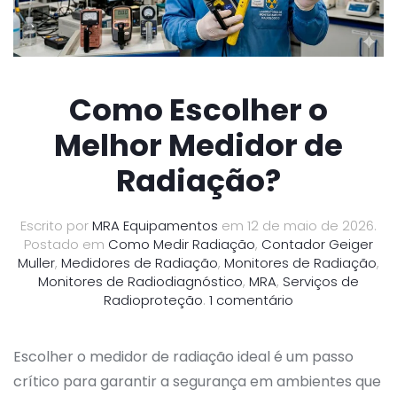
Como Escolher o
Melhor Medidor de
Radiação?
Escrito por
MRA Equipamentos
em
12 de maio de 2026
.
Postado em
Como Medir Radiação
,
Contador Geiger
Muller
,
Medidores de Radiação
,
Monitores de Radiação
,
Monitores de Radiodiagnóstico
,
MRA
,
Serviços de
em
Radioproteção
.
1 comentário
Como
Escolher
o
Escolher o medidor de radiação ideal é um passo
Melhor
crítico para garantir a segurança em ambientes que
Medidor