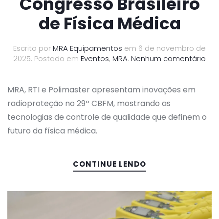
Congresso Brasileiro
de Física Médica
Escrito por
MRA Equipamentos
em
6 de novembro de
em
2025
. Postado em
Eventos
,
MRA
.
Nenhum comentário
MRA
RTI
e
MRA, RTI e Polimaster apresentam inovações em
Pol
radioproteção no 29º CBFM, mostrando as
lid
tecnologias de controle de qualidade que definem o
ino
em
futuro da física médica.
rad
no
29º
CONTINUE LENDO
Con
Bras
de
Físi
Méd