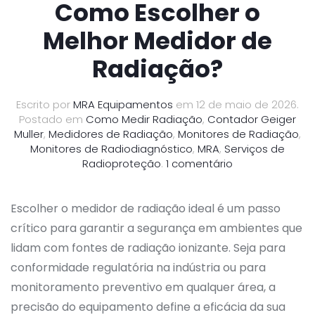
Como Escolher o
Melhor Medidor de
Radiação?
Escrito por
MRA Equipamentos
em
12 de maio de 2026
.
Postado em
Como Medir Radiação
,
Contador Geiger
Muller
,
Medidores de Radiação
,
Monitores de Radiação
,
Monitores de Radiodiagnóstico
,
MRA
,
Serviços de
em
Radioproteção
.
1 comentário
Como
Escolher
o
Escolher o medidor de radiação ideal é um passo
Melhor
crítico para garantir a segurança em ambientes que
Medidor
lidam com fontes de radiação ionizante. Seja para
de
Radiação?
conformidade regulatória na indústria ou para
monitoramento preventivo em qualquer área, a
precisão do equipamento define a eficácia da sua