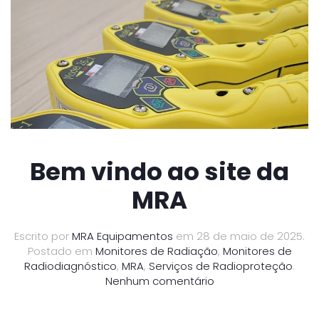
Bem vindo ao site da
MRA
Escrito por
MRA Equipamentos
em
28 de maio de 2025
.
Postado em
Monitores de Radiação
,
Monitores de
Radiodiagnóstico
,
MRA
,
Serviços de Radioproteção
.
em
Nenhum comentário
Bem
vindo