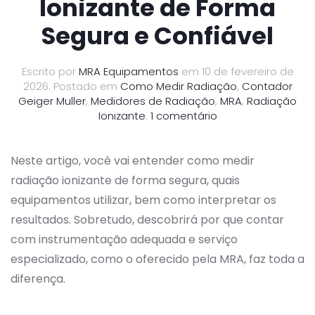
Ionizante de Forma
Segura e Confiável
Escrito por
MRA Equipamentos
em
10 de fevereiro de
2026
. Postado em
Como Medir Radiação
,
Contador
Geiger Muller
,
Medidores de Radiação
,
MRA
,
Radiação
em
Ionizante
.
1 comentário
Como
Medir
Radiação
Neste artigo, você vai entender como medir
Ionizante
radiação ionizante de forma segura, quais
de
equipamentos utilizar, bem como interpretar os
Forma
Segura
resultados. Sobretudo, descobrirá por que contar
e
com instrumentação adequada e serviço
Confiável
especializado, como o oferecido pela MRA, faz toda a
diferença.