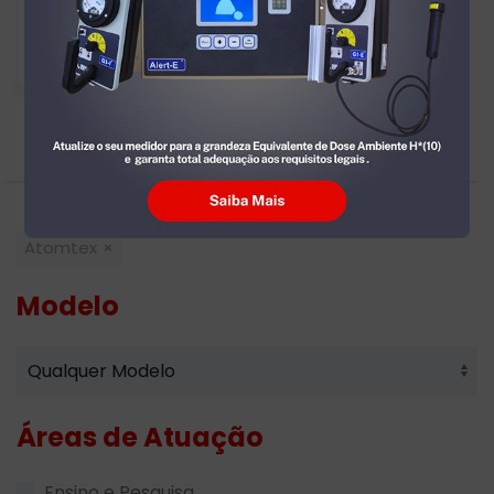
Dosimetria de
Radiação Gama
Atomtex
Atomtex
Modelo
Áreas de Atuação
Ensino e Pesquisa