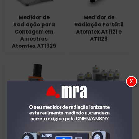
Medidor de
Medidor de
Radiação para
Radiação Portátil
Contagem em
Atomtex AT1121 e
Amostras
AT1123
Atomtex AT1329
X
Medidor de
Sondas
Radiação Portátil
Inteligentes para
Atomtex AT1125A