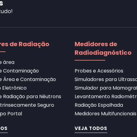
s
tudo!
es de Radiação
Medidores de
Radiodiagnóstico
e área
e Contaminação
Probes e Acessórios
e Área e Contaminação
Simuladores para Ultras
 Eletrônico
Simulador para Mamograf
e Radiação para Nêutrons
Levantamento Radiométr
ntrinsecamente Seguro
Radiação Espalhada
po Portal
Medidores Multifuncionais
DOS
VEJA TODOS