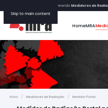
MRA - Há mais de 30 anos oferendo
Medidores de Radia
Skip to main content
Home
MRA
Medi
Início
Medidores de Radiação
Medidor Portal