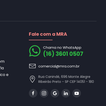
Fale com a MRA
Chama no WhatsApp
(16) 3601 0507
som
comercial@mra.com.br
ia
ico e
Rua Canindé, 696 Monte Alegre
Ribeirão Preto - SP CEP 14051 - 180