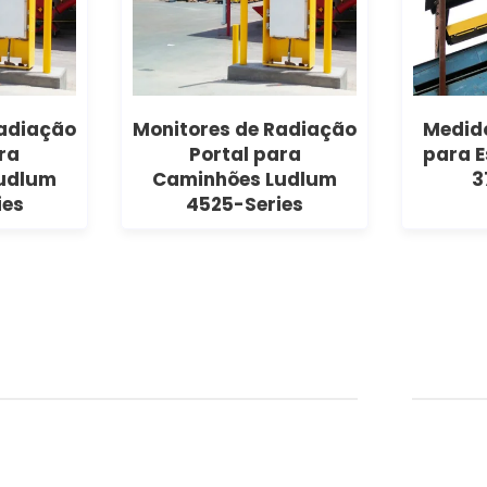
Radiação
Monitores de Radiação
Medid
ra
Portal para
para E
udlum
Caminhões Ludlum
3
ies
4525-Series