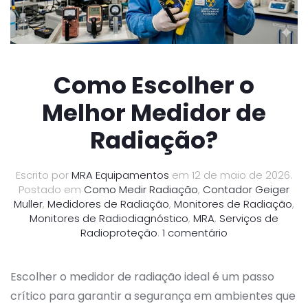
Como Escolher o
Melhor Medidor de
Radiação?
Escrito por
MRA Equipamentos
em
12 de maio de 2026
.
Postado em
Como Medir Radiação
,
Contador Geiger
Muller
,
Medidores de Radiação
,
Monitores de Radiação
,
Monitores de Radiodiagnóstico
,
MRA
,
Serviços de
em
Radioproteção
.
1 comentário
Como
Escolher
o
Escolher o medidor de radiação ideal é um passo
Melhor
crítico para garantir a segurança em ambientes que
Medidor