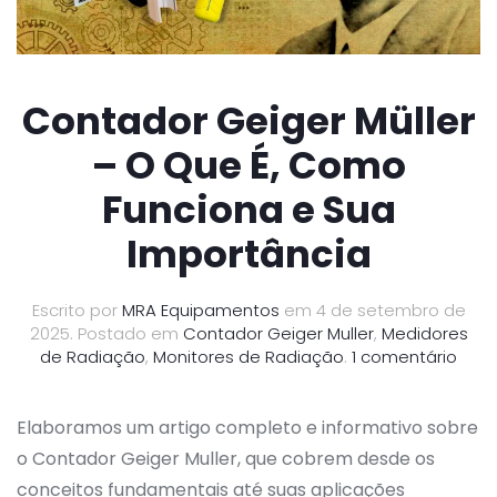
Contador Geiger Müller
– O Que É, Como
Funciona e Sua
Importância
Escrito por
MRA Equipamentos
em
4 de setembro de
2025
. Postado em
Contador Geiger Muller
,
Medidores
em
de Radiação
,
Monitores de Radiação
.
1 comentário
Cont
Geig
Mülle
Elaboramos um artigo completo e informativo sobre
–
o Contador Geiger Muller, que cobrem desde os
O
conceitos fundamentais até suas aplicações
Que