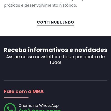
É,
práticas e desenvolvimento histórico.
Com
Func
e
CONTINUE LENDO
Sua
Impo
Receba informativos e novidades
Assine nossa newsletter e fique por dentro de
tudo!
Fale com a MRA
Chama no WhatsApp