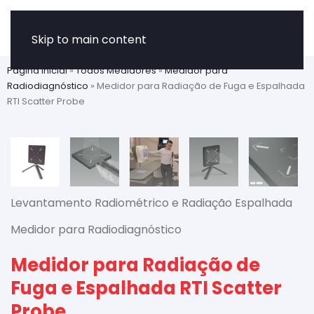
Skip to main content
Página Inicial
»
Todos Medidores
»
Medidor para
Radiodiagnóstico
»
Medidor para Radiação de Fuga e Espalhada
RTI Scatter Probe
Levantamento Radiométrico e Radiação Espalhada
Medidor para Radiodiagnóstico
Medidor para Radiação de
Fuga e Espalhada RTI Scatter
Probe