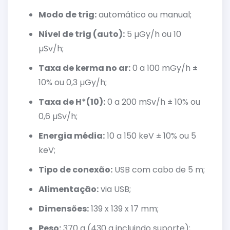
Modo de trig:
automático ou manual;
Nível de trig (auto):
5 µGy/h ou 10
µSv/h;
Taxa de kerma no ar:
0 a 100 mGy/h ±
10% ou 0,3 µGy/h;
Taxa de H*(10):
0 a 200 mSv/h ± 10% ou
0,6 µSv/h;
Energia média:
10 a 150 keV ± 10% ou 5
keV;
Tipo de conexão:
USB com cabo de 5 m;
Alimentação:
via USB;
Dimensões:
139 x 139 x 17 mm;
Peso:
370 g (430 g incluindo suporte);