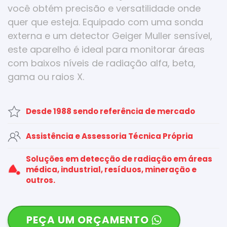
você obtém precisão e versatilidade onde
quer que esteja. Equipado com uma sonda
externa e um detector Geiger Muller sensível,
este aparelho é ideal para monitorar áreas
com baixos níveis de radiação alfa, beta,
gama ou raios X.
Desde 1988 sendo referência de mercado
Assistência e Assessoria Técnica Própria
Soluções em detecção de radiação em áreas
médica, industrial, resíduos, mineração e
outros.
PEÇA UM ORÇAMENTO