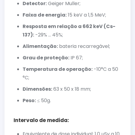
Detector:
Geiger Muller;
Faixa de energia:
15 keV a 1,5 MeV;
Resposta em relação a 662 keV (Cs-
137):
-29% … 45%;
Alimentação:
bateria recarregável;
Grau de proteção:
IP 67;
Temperatura de operação:
-10°C a 50
°C;
Dimensões:
63 x 50 x 18 mm;
Peso:
≤ 50g.
Intervalo de medida:
Equivalente de dose individual: 1,0 µSv a 10