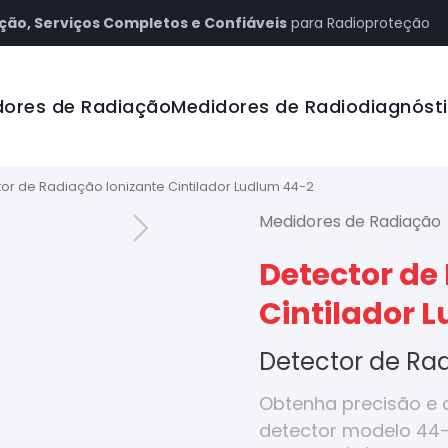
ção, Serviços Completos e Confiáveis
para Radioproteção
dores de Radiação
Medidores de Radiodiagnóst
or de Radiação Ionizante Cintilador Ludlum 44-2
Medidores de Radiação
Detector de
Cintilador 
Detector de Ra
Obtenha precisão e 
detector modelo 44-