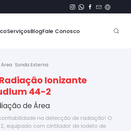
ico
Serviços
Blog
Fale Conosco
Área
Sonda Externa
 Radiação Ionizante
Ludlum 44-2
diação de Área
confiabilidade na detecção de radiação! O
2, equipado com cintilador de iodeto de