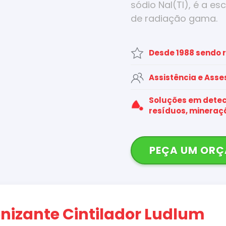
sódio NaI(Tl), é a e
de radiação gama.
Desde 1988 sendo 
Assistência e Asse
Soluções em detec
resíduos, mineraçã
PEÇA UM OR
onizante Cintilador Ludlum