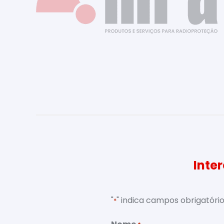
Inte
"
" indica campos obrigatóri
*