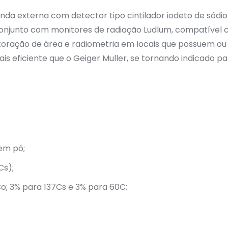
a externa com detector tipo cintilador iodeto de sódio 
conjunto com monitores de radiação Ludlum, compatível
itoração de área e radiometria em locais que possuem ou
s eficiente que o Geiger Muller, se tornando indicado p
em pó;
Cs);
o; 3% para 137Cs e 3% para 60C;