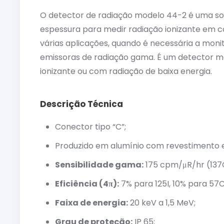
O detector de radiação modelo 44-2 é uma sond
espessura para medir radiação ionizante em 
várias aplicações, quando é necessária a mon
emissoras de radiação gama. É um detector mai
ionizante ou com radiação de baixa energia.
Descrição Técnica
Conector tipo “C”;
Produzido em alumínio com revestimento 
Sensibilidade gama:
175 cpm/μR/hr (137
Eficiência (4π):
7% para 125I, 10% para 57C
Faixa de energia:
20 keV a 1,5 MeV;
Grau de proteção:
IP 65;