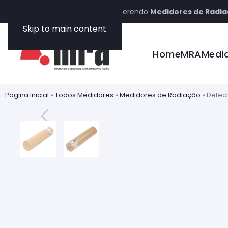
MRA - Há mais de 30 anos oferendo
Medidores de Radia
Skip to main content
Home
MRA
Medi
Página Inicial
»
Todos Medidores
»
Medidores de Radiação
»
Detect