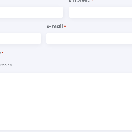
Empresa
*
E-mail
*
e
*
recisa.